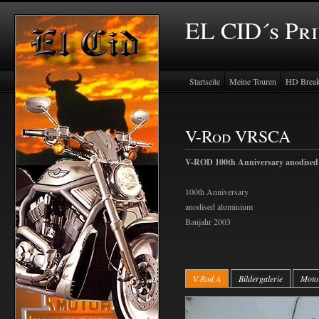
EL CID´s Pr
Startseite
Meine Touren
HD Break
V-Rod VRSCA
V-ROD 100th Anniversary anodise
100th Anniversary
anodised aluminium
Baujahr 2003
V-Rod A
Bildergalerie
Moto