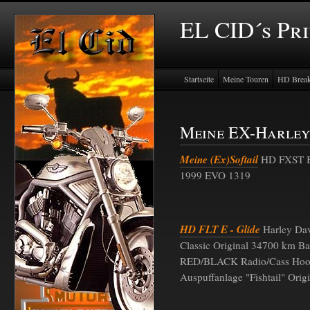
EL CID´s Pr
Startseite
Meine Touren
HD Break
Meine EX-Harley
Meine (Ex)Softail
HD FXST B
1999 EVO 1319
HD FLT E - Glide
Harley Dav
Classic Original 34700 km B
RED/BLACK Radio/Cass Hook
Auspuffanlage "Fishtail" Orig